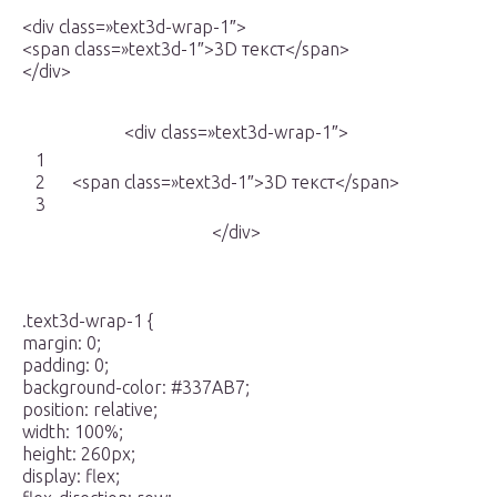
<div class=»text3d-wrap-1″>
<span class=»text3d-1″>3D текст</span>
</div>
<div class=»text3d-wrap-1″>
1
2
<span class=»text3d-1″>3D текст</span>
3
</div>
.text3d-wrap-1 {
margin: 0;
padding: 0;
background-color: #337AB7;
position: relative;
width: 100%;
height: 260px;
display: flex;