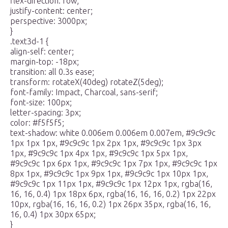
flex-direction: row;
justify-content: center;
perspective: 3000px;
}
.text3d-1 {
align-self: center;
margin-top: -18px;
transition: all 0.3s ease;
transform: rotateX(40deg) rotateZ(5deg);
font-family: Impact, Charcoal, sans-serif;
font-size: 100px;
letter-spacing: 3px;
color: #f5f5f5;
text-shadow: white 0.006em 0.006em 0.007em, #9c9c9c
1px 1px 1px, #9c9c9c 1px 2px 1px, #9c9c9c 1px 3px
1px, #9c9c9c 1px 4px 1px, #9c9c9c 1px 5px 1px,
#9c9c9c 1px 6px 1px, #9c9c9c 1px 7px 1px, #9c9c9c 1px
8px 1px, #9c9c9c 1px 9px 1px, #9c9c9c 1px 10px 1px,
#9c9c9c 1px 11px 1px, #9c9c9c 1px 12px 1px, rgba(16,
16, 16, 0.4) 1px 18px 6px, rgba(16, 16, 16, 0.2) 1px 22px
10px, rgba(16, 16, 16, 0.2) 1px 26px 35px, rgba(16, 16,
16, 0.4) 1px 30px 65px;
}