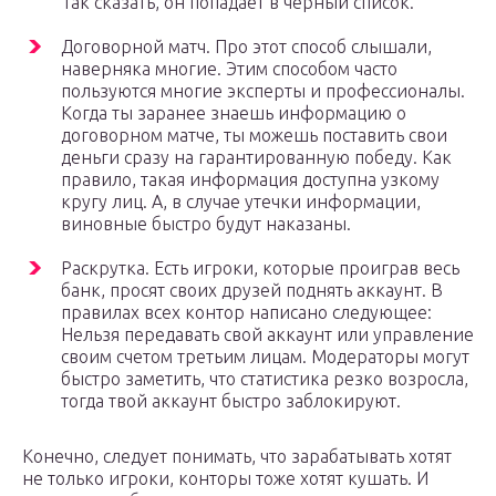
Так сказать, он попадает в черный список.
Договорной матч. Про этот способ слышали,
наверняка многие. Этим способом часто
пользуются многие эксперты и профессионалы.
Когда ты заранее знаешь информацию о
договорном матче, ты можешь поставить свои
деньги сразу на гарантированную победу. Как
правило, такая информация доступна узкому
кругу лиц. А, в случае утечки информации,
виновные быстро будут наказаны.
Раскрутка. Есть игроки, которые проиграв весь
банк, просят своих друзей поднять аккаунт. В
правилах всех контор написано следующее:
Нельзя передавать свой аккаунт или управление
своим счетом третьим лицам. Модераторы могут
быстро заметить, что статистика резко возросла,
тогда твой аккаунт быстро заблокируют.
Конечно, следует понимать, что зарабатывать хотят
не только игроки, конторы тоже хотят кушать. И