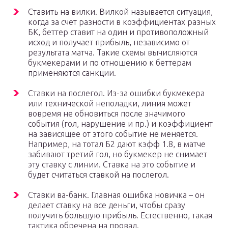
Ставить на вилки. Вилкой называется ситуация,
когда за счет разности в коэффициентах разных
БК, беттер ставит на один и противоположный
исход и получает прибыль, независимо от
результата матча. Такие схемы вычисляются
букмекерами и по отношению к беттерам
применяются санкции.
Ставки на послегол. Из-за ошибки букмекера
или технической неполадки, линия может
вовремя не обновиться после значимого
события (гол, нарушение и пр.) и коэффициент
на зависящее от этого событие не меняется.
Например, на тотал Б2 дают кэфф 1.8, в матче
забивают третий гол, но букмекер не снимает
эту ставку с линии. Ставка на это событие и
будет считаться ставкой на послегол.
Ставки ва-банк. Главная ошибка новичка – он
делает ставку на все деньги, чтобы сразу
получить большую прибыль. Естественно, такая
тактика обречена на провал.