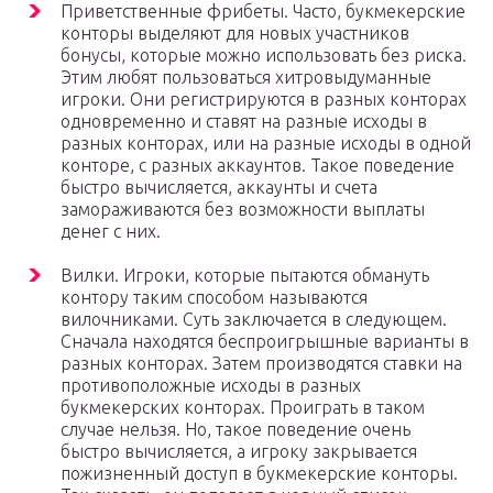
Приветственные фрибеты. Часто, букмекерские
конторы выделяют для новых участников
бонусы, которые можно использовать без риска.
Этим любят пользоваться хитровыдуманные
игроки. Они регистрируются в разных конторах
одновременно и ставят на разные исходы в
разных конторах, или на разные исходы в одной
конторе, с разных аккаунтов. Такое поведение
быстро вычисляется, аккаунты и счета
замораживаются без возможности выплаты
денег с них.
Вилки. Игроки, которые пытаются обмануть
контору таким способом называются
вилочниками. Суть заключается в следующем.
Сначала находятся беспроигрышные варианты в
разных конторах. Затем производятся ставки на
противоположные исходы в разных
букмекерских конторах. Проиграть в таком
случае нельзя. Но, такое поведение очень
быстро вычисляется, а игроку закрывается
пожизненный доступ в букмекерские конторы.