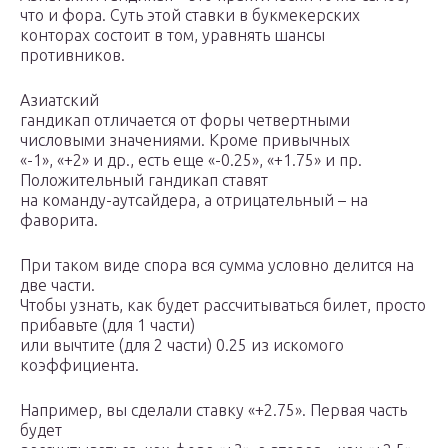
что и фора. Суть этой ставки в букмекерских
конторах состоит в том, уравнять шансы
противников.
Азиатский
гандикап отличается от форы четвертными
числовыми значениями. Кроме привычных
«-1», «+2» и др., есть еще «-0.25», «+1.75» и пр.
Положительный гандикап ставят
на команду-аутсайдера, а отрицательный – на
фаворита.
При таком виде спора вся сумма условно делится на
две части.
Чтобы узнать, как будет рассчитываться билет, просто
прибавьте (для 1 части)
или вычтите (для 2 части) 0.25 из искомого
коэффициента.
Например, вы сделали ставку «+2.75». Первая часть
будет