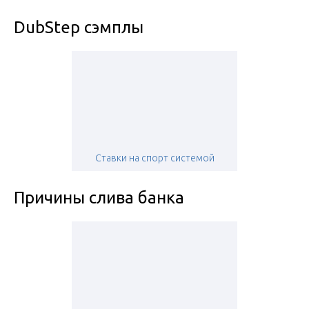
DubStep сэмплы
Ставки на спорт системой
Причины слива банка