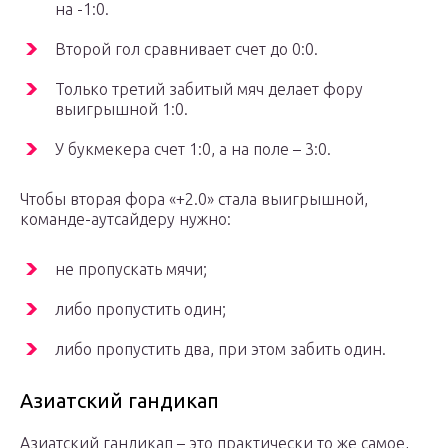
на -1:0.
Второй гол сравнивает счет до 0:0.
Только третий забитый мяч делает фору
выигрышной 1:0.
У букмекера счет 1:0, а на поле – 3:0.
Чтобы вторая фора «+2.0» стала выигрышной,
команде-аутсайдеру нужно:
не пропускать мячи;
либо пропустить один;
либо пропустить два, при этом забить один.
Азиатский гандикап
Азиатский гандикап – это практически то же самое,