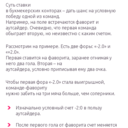
Суть ставки
в букмекерских конторах – дать шанс на условную
победу одной из команд.
Например, на поле встречаются фаворит и
аутсайдер. Очевидно, что первая команда
обыграет вторую, но неизвестно с каким счетом.
Рассмотрим на примере. Есть две форы: «-2.0» и
«+2.0».
Первая ставится на фаворита, заранее отнимая у
него два гола. Вторая – на
аутсайдера, условно приписывая ему два очка.
Чтобы первая фора «-2.0» стала выигрышной,
команде-фавориту
нужно забить на три мяча больше, чем соперники.
Изначально условный счет -2:0 в пользу
аутсайдера.
После первого гола от фаворита счет меняется