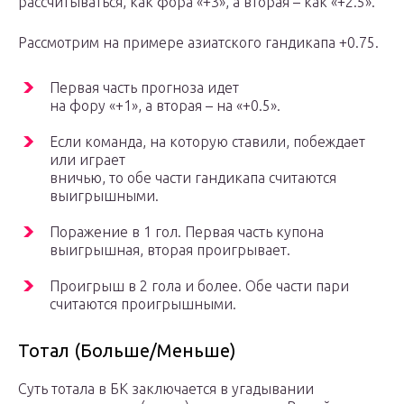
рассчитываться, как фора «+3», а вторая – как «+2.5».
Рассмотрим на примере азиатского гандикапа +0.75.
Первая часть прогноза идет
на фору «+1», а вторая – на «+0.5».
Если команда, на которую ставили, побеждает
или играет
вничью, то обе части гандикапа считаются
выигрышными.
Поражение в 1 гол. Первая часть купона
выигрышная, вторая проигрывает.
Проигрыш в 2 гола и более. Обе части пари
считаются проигрышными.
Тотал (Больше/Меньше)
Суть тотала в БК заключается в угадывании