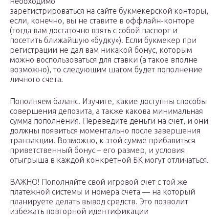
необходимо
зарегистрироваться на сайте букмекерской конторы,
если, конечно, вы не ставите в оффлайн-конторе
(тогда вам достаточно взять с собой паспорт и
посетить ближайшую «будку»). Если букмекер при
регистрации не дал вам никакой бонус, которым
можно воспользоваться для ставки (а такое вполне
возможно), то следующим шагом будет пополнение
личного счета.
Пополняем баланс. Изучите, какие доступны способы
совершения депозита, а также какова минимальная
сумма пополнения. Переведите деньги на счет, и они
должны появиться моментально после завершения
транзакции. Возможно, к этой сумме прибавиться
приветственный бонус – его размер, и условия
отыгрыша в каждой конкретной БК могут отличаться.
ВАЖНО! Пополняйте свой игровой счет с той же
платежной системы и номера счета — на который
планируете делать вывод средств. Это позволит
избежать повторной идентификации