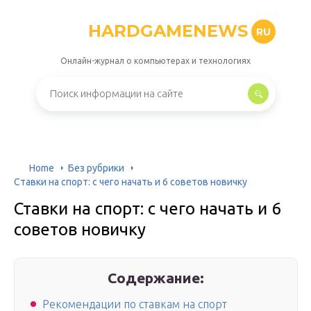
HARDGAMENEWS
RU
Онлайн-журнал о компьютерах и технологиях
Home
Без рубрики
Ставки на спорт: с чего начать и 6 советов новичку
Ставки на спорт: с чего начать и 6
советов новичку
Содержание:
Рекомендации по ставкам на спорт