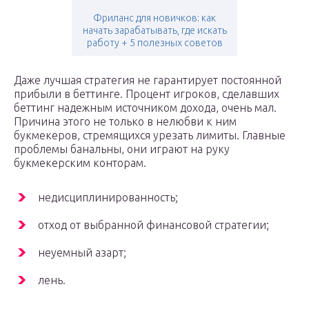
Фриланс для новичков: как
начать зарабатывать, где искать
работу + 5 полезных советов
Даже лучшая стратегия не гарантирует постоянной
прибыли в беттинге. Процент игроков, сделавших
беттинг надежным источником дохода, очень мал.
Причина этого не только в нелюбви к ним
букмекеров, стремящихся урезать лимиты. Главные
проблемы банальны, они играют на руку
букмекерским конторам.
недисциплинированность;
отход от выбранной финансовой стратегии;
неуемный азарт;
лень.