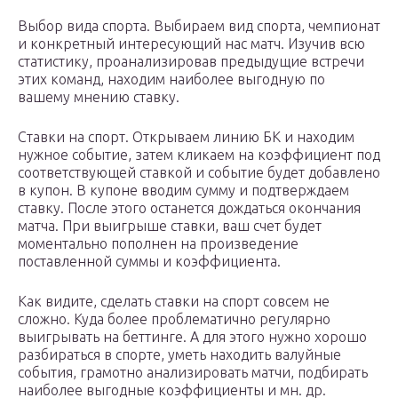
Выбор вида спорта. Выбираем вид спорта, чемпионат
и конкретный интересующий нас матч. Изучив всю
статистику, проанализировав предыдущие встречи
этих команд, находим наиболее выгодную по
вашему мнению ставку.
Ставки на спорт. Открываем линию БК и находим
нужное событие, затем кликаем на коэффициент под
соответствующей ставкой и событие будет добавлено
в купон. В купоне вводим сумму и подтверждаем
ставку. После этого останется дождаться окончания
матча. При выигрыше ставки, ваш счет будет
моментально пополнен на произведение
поставленной суммы и коэффициента.
Как видите, сделать ставки на спорт совсем не
сложно. Куда более проблематично регулярно
выигрывать на беттинге. А для этого нужно хорошо
разбираться в спорте, уметь находить валуйные
события, грамотно анализировать матчи, подбирать
наиболее выгодные коэффициенты и мн. др.