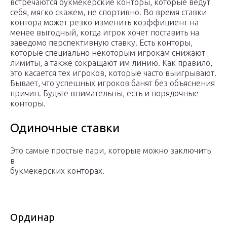
встречаются букмекерские конторы, которые ведут
себя, мягко скажем, не спортивно. Во время ставки
контора может резко изменить коэффициент на
менее выгодный, когда игрок хочет поставить на
заведомо перспективную ставку. Есть конторы,
которые специально некоторым игрокам снижают
лимиты, а также сокращают им линию. Как правило,
это касается тех игроков, которые часто выигрывают.
Бывает, что успешных игроков банят без объяснения
причин. Будьте внимательны, есть и порядочные
конторы.
Одиночные ставки
Это самые простые пари, которые можно заключить
в
букмекерских конторах.
Ординар