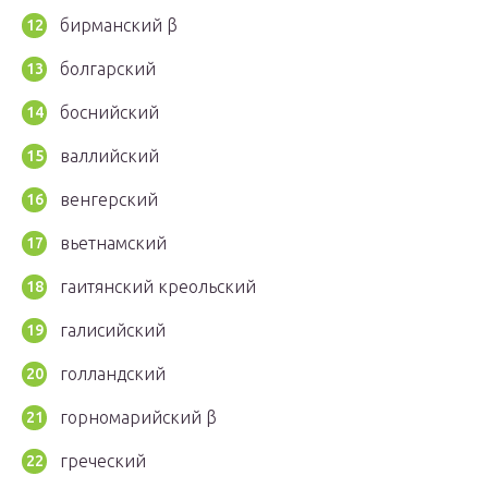
бирманский β
болгарский
боснийский
валлийский
венгерский
вьетнамский
гаитянский креольский
галисийский
голландский
горномарийский β
греческий