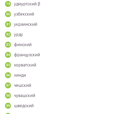
удмуртский β
узбекский
украинский
урду
финский
французский
хорватский
хинди
чешский
чувашский
шведский