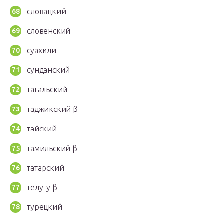
словацкий
словенский
суахили
сунданский
тагальский
таджикский β
тайский
тамильский β
татарский
телугу β
турецкий