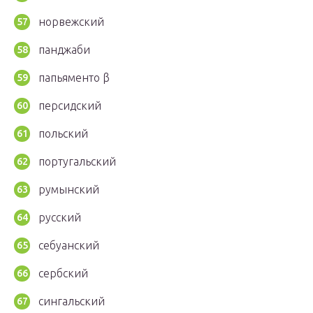
норвежский
панджаби
папьяменто β
персидский
польский
португальский
румынский
русский
себуанский
сербский
сингальский