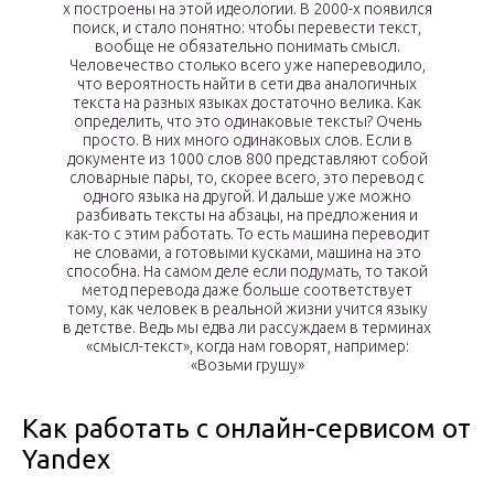
х построены на этой идеологии. В 2000-х появился
поиск, и стало понятно: чтобы перевести текст,
вообще не обязательно понимать смысл.
Человечество столько всего уже напереводило,
что вероятность найти в сети два аналогичных
текста на разных языках достаточно велика. Как
определить, что это одинаковые тексты? Очень
просто. В них много одинаковых слов. Если в
документе из 1000 слов 800 представляют собой
словарные пары, то, скорее всего, это перевод с
одного языка на другой. И дальше уже можно
разбивать тексты на абзацы, на предложения и
как-то с этим работать. То есть машина переводит
не словами, а готовыми кусками, машина на это
способна. На самом деле если подумать, то такой
метод перевода даже больше соответствует
тому, как человек в реальной жизни учится языку
в детстве. Ведь мы едва ли рассуждаем в терминах
«смысл-текст», когда нам говорят, например:
«Возьми грушу»
Как работать с онлайн-сервисом от
Yandex