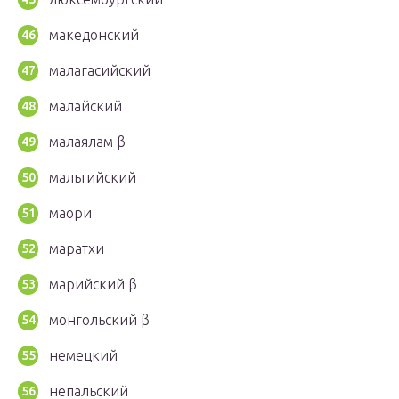
македонский
малагасийский
малайский
малаялам β
мальтийский
маори
маратхи
марийский β
монгольский β
немецкий
непальский