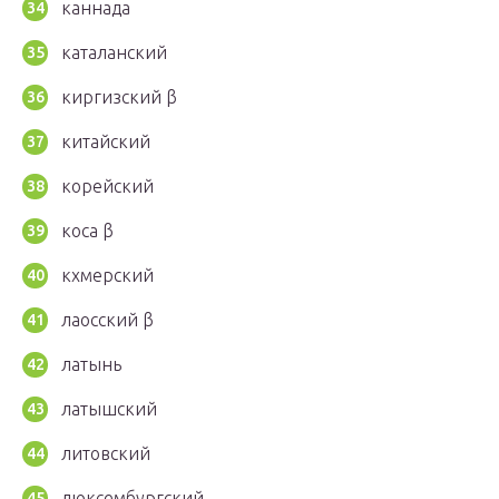
каннада
каталанский
киргизский β
китайский
корейский
коса β
кхмерский
лаосский β
латынь
латышский
литовский
люксембургский