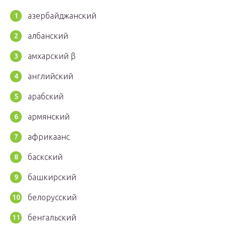
азербайджанский
албанский
амхарский β
английский
арабский
армянский
африкаанс
баскский
башкирский
белорусский
бенгальский