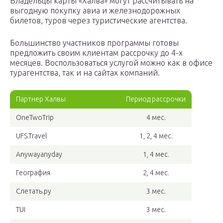
Владельцы карты «Халва» могут рассчитывать на
выгодную покупку авиа и железнодорожных
билетов, туров через туристические агентства.
Большинство участников программы готовы
предложить своим клиентам рассрочку до 4-х
месяцев. Воспользоваться услугой можно как в офисе
турагентства, так и на сайтах компаний.
Партнер Халвы
Период рассрочки
OneTwoTrip
4 мес.
UFS.Travel
1, 2, 4 мес.
Anywayanyday
1, 4 мес.
География
2, 4 мес.
Слетать.ру
3 мес.
TUI
3 мес.