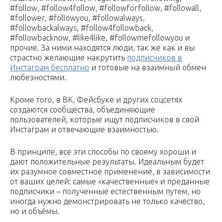
#follow, #follow4follow, #followforfollow, #followall,
#follower, #followyou, #followalways,
#followbackalways, #follow4followback,
#followbacknow, #like4like, #followmefollowyou и
прочие. За ними находятся люди, так же как и вы
страстно желающие накрутить
подписчиков в
Инстаграм бесплатно
и готовые на взаимный обмен
любезностями.
Кроме того, в ВК, Фейсбуке и других соцсетях
создаются сообщества, объединяющие
пользователей, которые ищут подписчиков в свой
Инстаграм и отвечающие взаимностью.
В принципе, все эти способы по своему хороши и
дают положительные результаты. Идеальным будет
их разумное совместное применение, в зависимости
от ваших целей: самые «качественные» и преданные
подписчики – полученные естественным путем, но
иногда нужно демонстрировать не только качество,
но и объёмы.