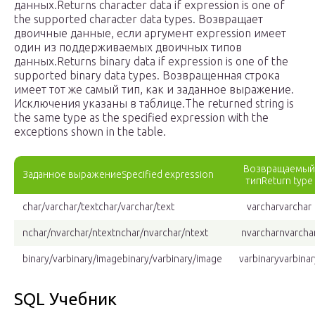
данных.Returns character data if expression is one of
the supported character data types. Возвращает
двоичные данные, если аргумент expression имеет
один из поддерживаемых двоичных типов
данных.Returns binary data if expression is one of the
supported binary data types. Возвращенная строка
имеет тот же самый тип, как и заданное выражение.
Исключения указаны в таблице.The returned string is
the same type as the specified expression with the
exceptions shown in the table.
Возвращаемый
Заданное выражениеSpecified expression
типReturn type
char/varchar/textchar/varchar/text
varcharvarchar
nchar/nvarchar/ntextnchar/nvarchar/ntext
nvarcharnvarcha
binary/varbinary/imagebinary/varbinary/image
varbinaryvarbinar
SQL Учебник