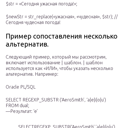
$str = «Сегодня ужасная погода!»;
$newStr = str_replace(«ужасная», «чудесная», $str); //
Сегодня чудесная погода!
Пример сопоставления несколько
альтернатив.
Следующий пример, который мы рассмотрим,
включает использование | шаблон. | шаблон
используется как «ИЛИ», чтобы указать несколько
альтернатив. Например:
Oracle PL/SQL
SELECT REGEXP_SUBSTR (‘AeroSmith’, ‘a|e|i|o|u’)
FROM dual;
—Результат: ‘e’
SELECTREGEXP_SUBSTR(‘AeroSmith’,’a|e|i|o|u’)