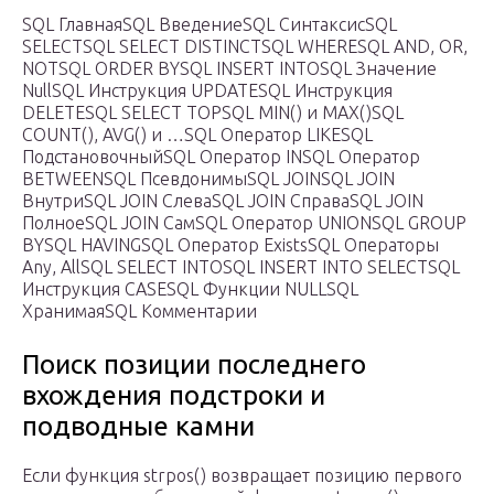
SQL ГлавнаяSQL ВведениеSQL СинтаксисSQL
SELECTSQL SELECT DISTINCTSQL WHERESQL AND, OR,
NOTSQL ORDER BYSQL INSERT INTOSQL Значение
NullSQL Инструкция UPDATESQL Инструкция
DELETESQL SELECT TOPSQL MIN() и MAX()SQL
COUNT(), AVG() и …SQL Оператор LIKESQL
ПодстановочныйSQL Оператор INSQL Оператор
BETWEENSQL ПсевдонимыSQL JOINSQL JOIN
ВнутриSQL JOIN СлеваSQL JOIN СправаSQL JOIN
ПолноеSQL JOIN СамSQL Оператор UNIONSQL GROUP
BYSQL HAVINGSQL Оператор ExistsSQL Операторы
Any, AllSQL SELECT INTOSQL INSERT INTO SELECTSQL
Инструкция CASESQL Функции NULLSQL
ХранимаяSQL Комментарии
Поиск позиции последнего
вхождения подстроки и
подводные камни
Если функция strpos() возвращает позицию первого