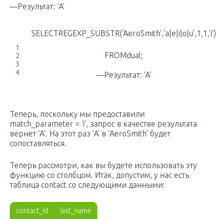
—Результат: ‘A’
SELECTREGEXP_SUBSTR(‘AeroSmith’,’a|e|i|o|u’,1,1,’i’)
1
FROMdual;
2
3
4
—Результат: ‘A’
Теперь, поскольку мы предоставили
match_parameter = ‘i’, запрос в качестве результата
вернет ‘A’. На этот раз ‘A’ в ‘AeroSmith’ будет
сопоставляться.
Теперь рассмотри, как вы будете использовать эту
функцию со столбцом. Итак, допустим, у нас есть
таблица contact со следующими данными:
contact_id
last_name