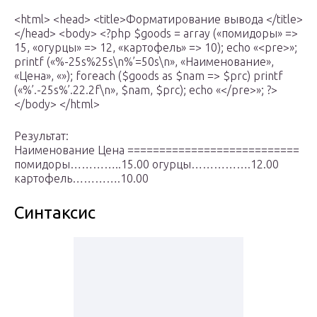
<html> <head> <title>Форматирование вывода </title>
</head> <body> <?php $goods = array («помидоры» =>
15, «огурцы» => 12, «картофель» => 10); echo «<pre>»;
printf («%-25s%25s\n%’=50s\n», «Наименование»,
«Цена», «»); foreach ($goods as $nam => $prc) printf
(«%’.-25s%’.22.2f\n», $nam, $prc); echo «</pre>»; ?>
</body> </html>
Результат:
Наименование Цена ===========================
помидоры…………..15.00 огурцы…………….12.00
картофель………….10.00
Синтаксис