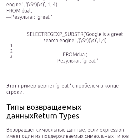
engine.’, ‘(\S*)(\s)’, 1, 4)
FROM dual;
—Результат: ‘great ‘
SELECTREGEXP_SUBSTR(‘Google is a great
search engine.’,'(\S*)(\s)’,1,4)
1
2
FROMdual;
3
—Результат: ‘great ‘
Этот пример вернет ‘great ‘ с пробелом в конце
строки.
Типы возвращаемых
данныхReturn Types
Возвращает символьные данные, если expression
имеет один из поддерживаемых символьных типов