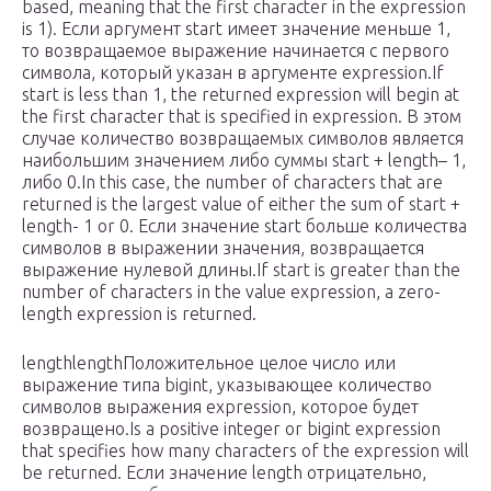
based, meaning that the first character in the expression
is 1). Если аргумент start имеет значение меньше 1,
то возвращаемое выражение начинается с первого
символа, который указан в аргументе expression.If
start is less than 1, the returned expression will begin at
the first character that is specified in expression. В этом
случае количество возвращаемых символов является
наибольшим значением либо суммы start + length– 1,
либо 0.In this case, the number of characters that are
returned is the largest value of either the sum of start +
length- 1 or 0. Если значение start больше количества
символов в выражении значения, возвращается
выражение нулевой длины.If start is greater than the
number of characters in the value expression, a zero-
length expression is returned.
lengthlengthПоложительное целое число или
выражение типа bigint, указывающее количество
символов выражения expression, которое будет
возвращено.Is a positive integer or bigint expression
that specifies how many characters of the expression will
be returned. Если значение length отрицательно,