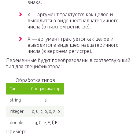
знака.
x — аргумент трактуется как целое и
выводится в виде шестнадцатеричного
числа (в нижнем регистре).
X — аргумент трактуется как целое и
выводится в виде шестнадцатеричного
числа (в верхнем регистре).
Переменные будут преобразованы в соответвующий
тип для спецификатора:
Обработка типов
Тип
Спецификатор
string
s
integer
d, u, c, o, x, X, b
double
g, G, e, E, f, F
Пример: