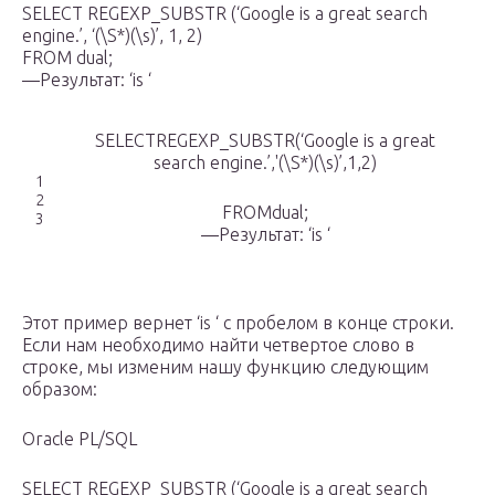
SELECT REGEXP_SUBSTR (‘Google is a great search
engine.’, ‘(\S*)(\s)’, 1, 2)
FROM dual;
—Результат: ‘is ‘
SELECTREGEXP_SUBSTR(‘Google is a great
search engine.’,'(\S*)(\s)’,1,2)
1
2
FROMdual;
3
—Результат: ‘is ‘
Этот пример вернет ‘is ‘ с пробелом в конце строки.
Если нам необходимо найти четвертое слово в
строке, мы изменим нашу функцию следующим
образом:
Oracle PL/SQL
SELECT REGEXP_SUBSTR (‘Google is a great search