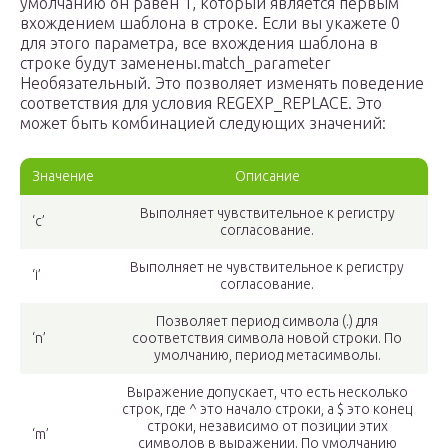
умолчанию он равен 1, который является первым
вхождением шаблона в строке. Если вы укажете 0
для этого параметра, все вхождения шаблона в
строке будут заменены.match_parameter
Необязательный. Это позволяет изменять поведение
соответствия для условия REGEXP_REPLACE. Это
может быть комбинацией следующих значений:
Значение
Описание
Выполняет чувствительное к регистру
‘c’
согласование.
Выполняет не чувствительное к регистру
‘i’
согласование.
Позволяет период символа (.) для
‘n’
соответствия символа новой строки. По
умолчанию, период метасимволы.
Выражение допускает, что есть несколько
строк, где ^ это начало строки, а $ это конец
строки, независимо от позиции этих
‘m’
символов в выражении. По умолчанию