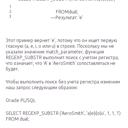
1
2
FROMdual;
3
—Результат: ‘e’
Этот пример вернет ‘e’, потому что он ищет первую
гласную (a, e, i, o или u) в строке. Поскольку мы не
указали значение match_parameter, функция
REGEXP_SUBSTR выполнит поиск с учетом регистра,
что означает, что ‘A’ в ‘AeroSmith’ сопоставляться не
будет.
Чтобы выполнить поиск без учета регистра изменим
наш запрос следующим образом:
Oracle PL/SQL
SELECT REGEXP_SUBSTR (‘AeroSmith’, ‘a|e|i|o|u’, 1, 1, ‘i’)
FROM dual;