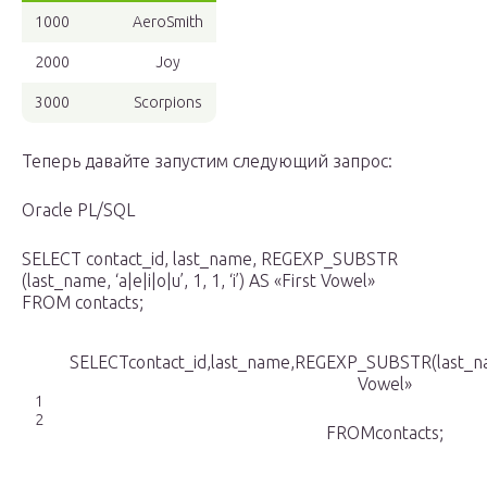
1000
AeroSmith
2000
Joy
3000
Scorpions
Теперь давайте запустим следующий запрос:
Oracle PL/SQL
SELECT contact_id, last_name, REGEXP_SUBSTR
(last_name, ‘a|e|i|o|u’, 1, 1, ‘i’) AS «First Vowel»
FROM contacts;
SELECTcontact_id,last_name,REGEXP_SUBSTR(last_name,’
Vowel»
1
2
FROMcontacts;