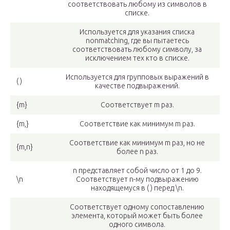
соответствовать любому из символов в
списке.
Используется для указания списка
nonmatching, где вы пытаетесь
соответствовать любому символу, за
исключением тех кто в списке.
Используется для групповых выражений в
( )
качестве подвыражений.
{m}
Соответствует m раз.
{m,}
Соответствие как минимум m раз.
Соответствие как минимум m раз, но не
{m,n}
более n раз.
n представляет собой число от 1 до 9.
\n
Соответствует n-му подвыражению
находящемуся в ( ) перед \n.
Соответствует одному сопоставлению
элемента, который может быть более
одного символа.