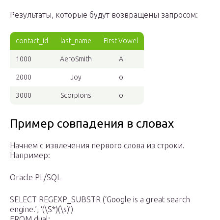
Результаты, которые будут возвращены запросом:
contact_id
last_name
First Vowel
1000
AeroSmith
A
2000
Joy
o
3000
Scorpions
o
Пример совпадения в словах
Начнем с извлечения первого слова из строки.
Например:
Oracle PL/SQL
SELECT REGEXP_SUBSTR (‘Google is a great search
engine.’, ‘(\S*)(\s)’)
FROM dual;