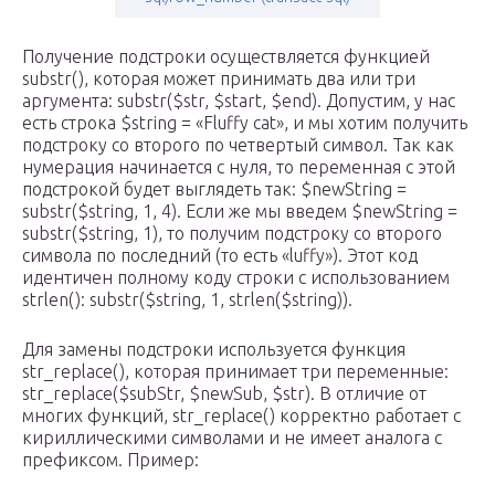
Получение подстроки осуществляется функцией
substr(), которая может принимать два или три
аргумента: substr($str, $start, $end). Допустим, у нас
есть строка $string = «Fluffy cat», и мы хотим получить
подстроку со второго по четвертый символ. Так как
нумерация начинается с нуля, то переменная с этой
подстрокой будет выглядеть так: $newString =
substr($string, 1, 4). Если же мы введем $newString =
substr($string, 1), то получим подстроку со второго
символа по последний (то есть «luffy»). Этот код
идентичен полному коду строки с использованием
strlen(): substr($string, 1, strlen($string)).
Для замены подстроки используется функция
str_replace(), которая принимает три переменные:
str_replace($subStr, $newSub, $str). В отличие от
многих функций, str_replace() корректно работает с
кириллическими символами и не имеет аналога с
префиксом. Пример: