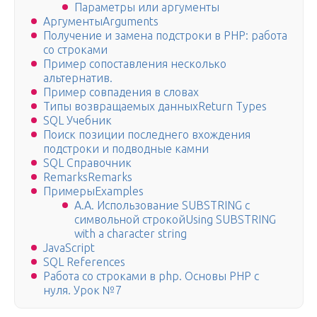
Параметры или аргументы
АргументыArguments
Получение и замена подстроки в PHP: работа
со строками
Пример сопоставления несколько
альтернатив.
Пример совпадения в словах
Типы возвращаемых данныхReturn Types
SQL Учебник
Поиск позиции последнего вхождения
подстроки и подводные камни
SQL Справочник
RemarksRemarks
ПримерыExamples
A.A. Использование SUBSTRING с
символьной строкойUsing SUBSTRING
with a character string
JavaScript
SQL References
Работа со строками в php. Основы PHP с
нуля. Урок №7