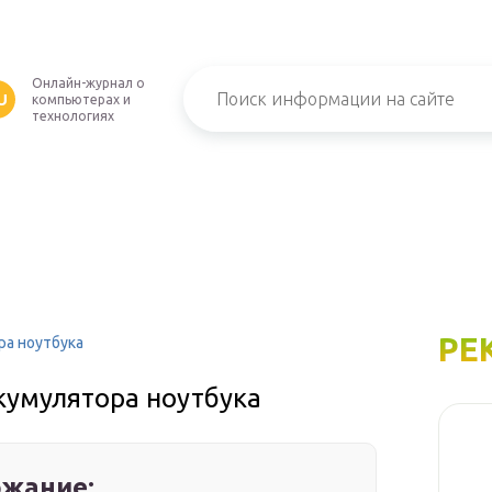
Онлайн-журнал о
U
компьютерах и
технологиях
РЕ
ра ноутбука
кумулятора ноутбука
жание: