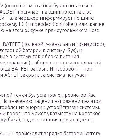
 (основная масса ноутбуков питается от
(ACDET) поступает на один из контактов
 сигнала чарджер информирует по шине
хему EC (Embedded Controller) или, как ее
ю на этом рисунке прямоугольником Host.
ч BATFET (полевой n-канальный транзистор),
яторной батареи в систему (Sys), и
ие в систему ток с блока питания.
n-канальные) работают в противоположной
 когда BATFET закрыт. И наоборот — при
и ACFET закрыты, а система получает
вной точки Sys установлен резистор Rac,
 По значению падения напряжения на этом
требления энергии устройствами системы.
й порог, что может указывать на короткое
оутбука), подача питания прекращается.
TFET происходит зарядка батареи Battery