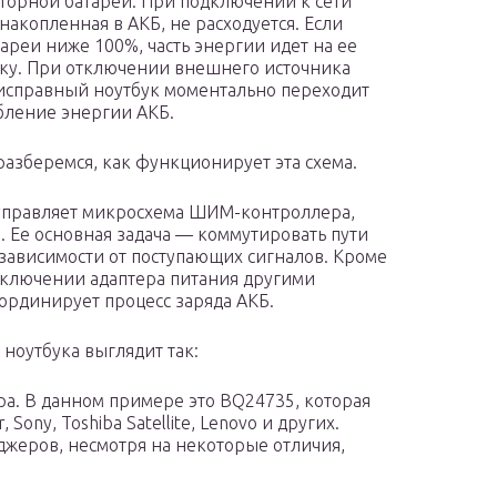
торной батареи. При подключении к сети
 накопленная в АКБ, не расходуется. Если
тареи ниже 100%, часть энергии идет на ее
ку. При отключении внешнего источника
исправный ноутбук моментально переходит
бление энергии АКБ.
разберемся, как функционирует эта схема.
управляет микросхема ШИМ-контроллера,
. Ее основная задача — коммутировать пути
 зависимости от поступающих сигналов. Кроме
дключении адаптера питания другими
ординирует процесс заряда АКБ.
ноутбука выглядит так:
а. В данном примере это BQ24735, которая
Sony, Toshiba Satellite, Lenovo и других.
жеров, несмотря на некоторые отличия,