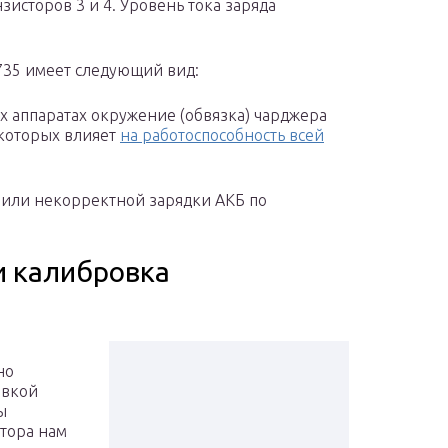
зисторов 3 и 4. Уровень тока заряда
735 имеет следующий вид:
х аппаратах окружение (обвязка) чарджера
 которых влияет
на работоспособность всей
я или некорректной зарядки АКБ по
и калибровка
но
овкой
ы
тора нам