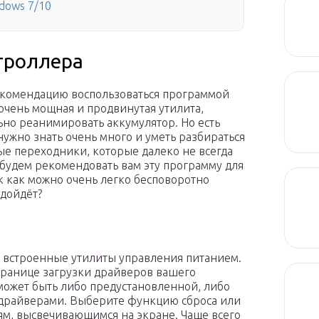
dows 7/10
троллера
екомендацию воспользоваться программой
очень мощная и продвинутая утилита,
ьно реанимировать аккумулятор. Но есть
нужно знать очень много и уметь разбираться
ые переходники, которые далеко не всегда
 будем рекомендовать вам эту программу для
к как можно очень легко бесповоротно
одойдёт?
 встроенные утилиты управления питанием.
странице загрузки драйверов вашего
а может быть либо предустановленной, либо
 драйверами. Выберите функцию сброса или
ям, высвечивающимся на экране. Чаще всего