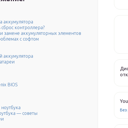
а аккумулятора
 сброс контроллера?
ри замене аккумуляторных элементов
роблемах с софтом
й аккумулятора
батареи
Дис
от
enix BIOS
You
 ноутбука
Без
оутбука — советы
еи