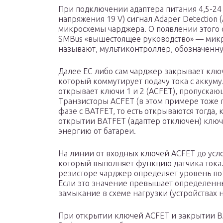
При подключении адаптера питания 4,5-24 V
напряжения 19 V) сигнал Adaper Detection 
микросхемы чарджера. О появлении этого
SMBus «вышестоящее руководство» — микрос
называют, мультиконтроллер, обозначенну
Далее EC либо сам чарджер закрывает клю
который коммутирует подачу тока с аккумул
открывает ключи 1 и 2 (ACFET), пропускающ
Транзисторы ACFET (в этом примере тоже 
фазе с BATFET, то есть открываются тогда,
открытии BATFET (адаптер отключен) ключ
энергию от батареи.
На линии от входных ключей ACFET до усло
который выполняет функцию датчика тока.
резисторе чарджер определяет уровень по
Если это значение превышает определенны
замыкание в схеме нагрузки (устройствах н
При открытии ключей ACFET и закрытии BA