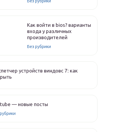
Без рубрики
Как войти в bios? варианты
входа у различных
производителей
Без рубрики
петчер устройств виндовс 7: как
крыть
tube — новые посты
 рубрики