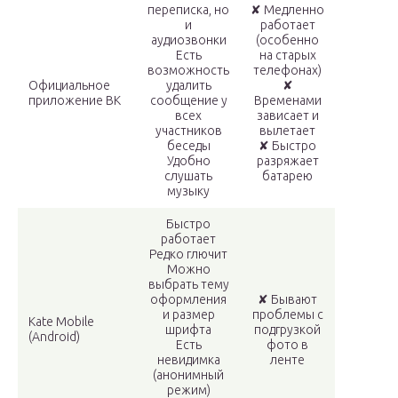
переписка, но
✘ Медленно
и
работает
аудиозвонки
(особенно
Есть
на старых
возможность
телефонах)
Официальное
удалить
✘
приложение ВК
сообщение у
Временами
всех
зависает и
участников
вылетает
беседы
✘ Быстро
Удобно
разряжает
слушать
батарею
музыку
Быстро
работает
Редко глючит
Можно
выбрать тему
оформления
✘ Бывают
и размер
проблемы с
Kate Mobile
шрифта
подгрузкой
(Android)
Есть
фото в
невидимка
ленте
(анонимный
режим)