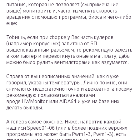
питания, которая не позволяет (см.примечание
выше) мониторить и, часто, изменять скорость
вращения с помощью программы, биоса и чего-либо
еще:
Тобишь, если при сборке у Вас часть кулеров
(например корпусных) запитана от БП
вышепоказанным разъемом, то рекомендую залезть
в компьютер и перевоткнуть оные в мат.плату, дабы
можно было рулить вентиляторами как вздумается.
Справа от вышеописанных значений, как я уже
говорил, указаны температуры. Лично по мне, они
снимаются недостаточно точно и адекватно, а посему
рекомендую пользоваться аналогами
вроде HWMonitor или AIDA64 и уже на базе них
делать выводы.
А теперь самое вкусное. Ниже, напротив каждой
надписи Speed01-06 (или в более поздних версиях
программы это может быть Pwm1-3, Pwm1-3), есть