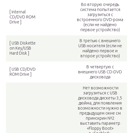
Во вторую очередь
система попытается
[ Internal
загрузиться с
CD/DVD ROM
встроенного DVD-рома
Drive ]
(если не найдено
первое устройство)
В третью с внешнего
[ USB Diskette
USB носителя (если не
on Key/USB
найдено первое и
Hard Disk ]
второе устройство)
В четвертую с
[ USB CD/DVD
внешнего USB CD-DVD
ROM Drive ]
дисковода
Нет возможности
загрузиться с USB
дисковода дискеты 3,5
дюйма, для появления
возможности нужно в
предыдущем окне см
принскрин №2
выставить параметр
«Floppy Boot»