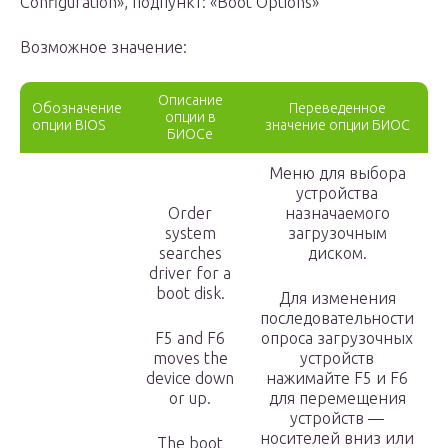
Configuration», подпункт: «Boot Options»
Возможное значение:
Описание
Обозначение
Переведенное
опции в
опции BIOS
значение опции БИОС
БИОСе
Меню для выбора
устройства
Order
назначаемого
system
загрузочным
searches
диском.
driver for a
boot disk.
Для изменения
последовательности
F5 and F6
опроса загрузочных
moves the
устройств
device down
нажимайте F5 и F6
or up.
для перемещения
устройств —
носителей вниз или
The boot