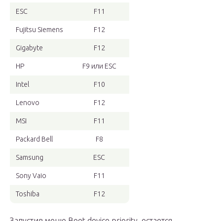
ESC
F11
Fujitsu Siemens
F12
Gigabyte
F12
HP
F9 или ESC
Intel
F10
Lenovo
F12
MSI
F11
Packard Bell
F8
Samsung
ESC
Sony Vaio
F11
Toshiba
F12
Запустив меню Boot device priority, остается