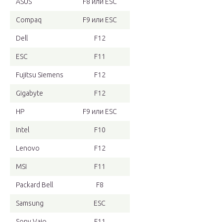
ASUS
F8 или ESC
Compaq
F9 или ESC
Dell
F12
ESC
F11
Fujitsu Siemens
F12
Gigabyte
F12
HP
F9 или ESC
Intel
F10
Lenovo
F12
MSI
F11
Packard Bell
F8
Samsung
ESC
Sony Vaio
F11