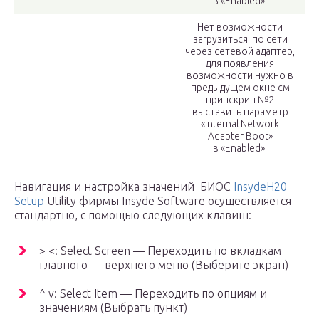
в «Enabled».
Нет возможности
загрузиться по сети
через сетевой адаптер,
для появления
возможности нужно в
предыдущем окне см
принскрин №2
выставить параметр
«Internal Network
Adapter Boot»
в «Enabled».
Навигация и настройка значений БИОС
InsydeH20
Setup
Utility фирмы Insyde Software осуществляется
стандартно, с помощью следующих клавиш:
> <: Select Screen — Переходить по вкладкам
главного — верхнего меню (Выберите экран)
^ v: Select Item — Переходить по опциям и
значениям (Выбрать пункт)