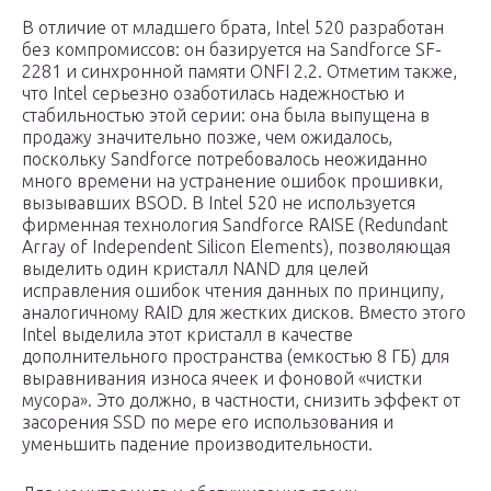
В отличие от младшего брата, Intel 520 разработан
без компромиссов: он базируется на Sandforce SF-
2281 и синхронной памяти ONFI 2.2. Отметим также,
что Intel серьезно озаботилась надежностью и
стабильностью этой серии: она была выпущена в
продажу значительно позже, чем ожидалось,
поскольку Sandforce потребовалось неожиданно
много времени на устранение ошибок прошивки,
вызывавших BSOD. В Intel 520 не используется
фирменная технология Sandforce RAISE (Redundant
Array of Independent Silicon Elements), позволяющая
выделить один кристалл NAND для целей
исправления ошибок чтения данных по принципу,
аналогичному RAID для жестких дисков. Вместо этого
Intel выделила этот кристалл в качестве
дополнительного пространства (емкостью 8 ГБ) для
выравнивания износа ячеек и фоновой «чистки
мусора». Это должно, в частности, снизить эффект от
засорения SSD по мере его использования и
уменьшить падение производительности.