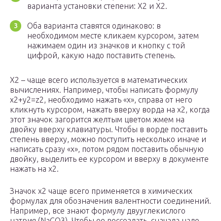
варианта установки степени: Х2 и Х2.
Оба варианта ставятся одинаково: в
необходимом месте кликаем курсором, затем
нажимаем один из значков и кнопку с той
цифрой, какую надо поставить степень.
Х2 – чаще всего используется в математических
вычислениях. Например, чтобы написать формулу
х2+у2=z2, необходимо нажать «х», справа от него
кликнуть курсором, нажать вверху ворда на х2, когда
этот значок загорится желтым цветом жмем на
двойку вверху клавиатуры. Чтобы в ворде поставить
степень вверху, можно поступить несколько иначе и
написать сразу «х», потом рядом поставить обычную
двойку, выделить ее курсором и вверху в документе
нажать на х2.
Значок х2 чаще всего применяется в химических
формулах для обозначения валентности соединений.
Например, все знают формулу двууглекислого
натрия (NaCO3). Чтобы ее воссоздать, сначала надо