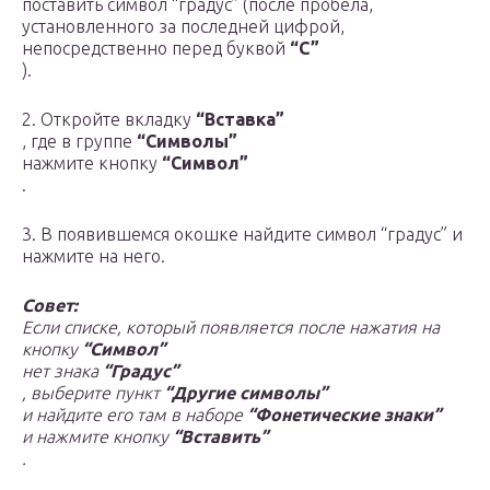
поставить символ “градус” (после пробела,
установленного за последней цифрой,
непосредственно перед буквой
“C”
).
2. Откройте вкладку
“Вставка”
, где в группе
“Символы”
нажмите кнопку
“Символ”
.
3. В появившемся окошке найдите символ “градус” и
нажмите на него.
Совет:
Если списке, который появляется после нажатия на
кнопку
“Символ”
нет знака
“Градус”
, выберите пункт
“Другие символы”
и найдите его там в наборе
“Фонетические знаки”
и нажмите кнопку
“Вставить”
.