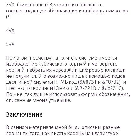
3√X (вместо числа 3 можете использовать
соответствующее обозначение из таблицы символов
(³)
4√X
5√X
При этом, несмотря на то, что в системе имеется
изображение кубического корня ∛ и четвёртого
корня ∜, набрать их через Alt и цифровые клавиши
не получится. Это возможно лишь с помощью кодов
десятичной системы HTML-код (&#8731 и &#8732) и
шестнадцатеричной Юникод (&#x221B и &#x221C).
По мне, так лучше использовать формы обозначения,
описанные мной чуть выше.
Заключение
В данном материале мной были описаны разные
варианты того, как писать корень на клавиатуре