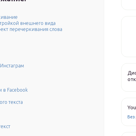
кивание
стройкой внешнего вида
фект перечеркивания слова
 Инстаграм
Дис
от
м в Facebook
ого текста
You
Без
текст