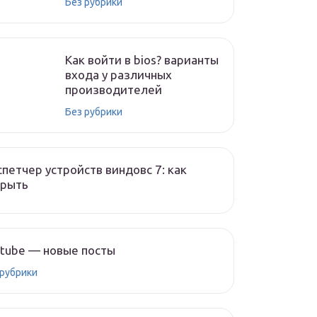
Без рубрики
Как войти в bios? варианты
входа у различных
производителей
Без рубрики
петчер устройств виндовс 7: как
крыть
tube — новые посты
 рубрики