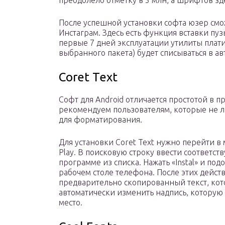
преодолело отметку в 5 млн, а шрифтов зд
После успешной установки софта юзер смож
Инстаграм. Здесь есть функция вставки пу
первые 7 дней эксплуатации утилиты платит
выбранного пакета) будет списываться в ав
Coret Text
Софт для Android отличается простотой в п
рекомендуем пользователям, которые не л
для форматирования.
Для установки Coret Text нужно перейти в
Play. В поисковую строку ввести соответст
программе из списка. Нажать «Instal» и под
рабочем столе телефона. После этих дейст
предварительно скопированный текст, кот
автоматически изменить надпись, которую 
место.