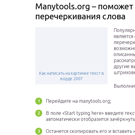
Manytools.org – поможет
перечеркивания слова
Популярн
является
перечерк
возможно
описанн
рассматр
другие в
штриховк
Как написать на картинке текст в
ворде 2007
Выполни
Перейдите на manytools.org;
В поле «Start typing here» введите те
автоматически отобразится зачёркнут
Останется скопировать его и вставить 