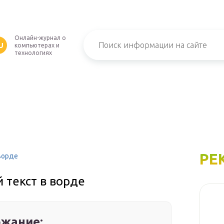
Онлайн-журнал о
U
компьютерах и
технологиях
РЕ
ворде
 текст в ворде
жание: