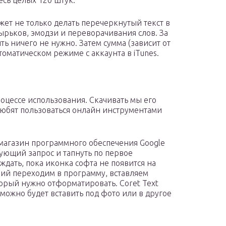
есь целых 120 штук.
ет не только делать перечеркнутый текст в
зырьков, эмодзи и переворачивания слов. За
ь ничего не нужно. Затем сумма (зависит от
томатическом режиме с аккаунта в iTunes.
роцессе использования. Скачивать мы его
юбят пользоваться онлайн инструментами
 магазин программного обеспечения Google
вующий запрос и тапнуть по первое
ождать, пока иконка софта не появится на
вий переходим в программу, вставляем
орый нужно отформатировать. Coret Text
можно будет вставить под фото или в другое