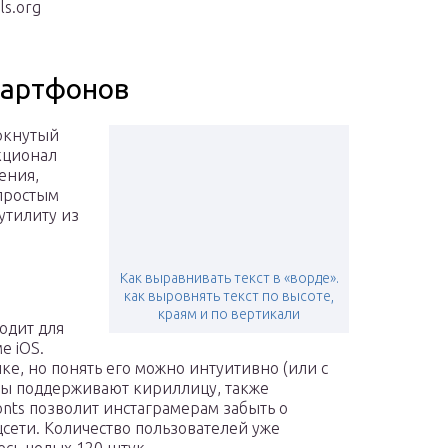
s.org
мартфонов
ркнутый
кционал
ения,
 простым
утилиту из
Как выравнивать текст в «ворде».
как выровнять текст по высоте,
краям и по вертикали
одит для
е iOS.
е, но понять его можно интуитивно (или с
ы поддерживают кириллицу, также
onts позволит инстаграмерам забыть о
сети. Количество пользователей уже