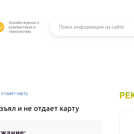
Онлайн-журнал о
U
компьютерах и
технологиях
РЕ
е отдает карту
зъял и не отдает карту
жание: