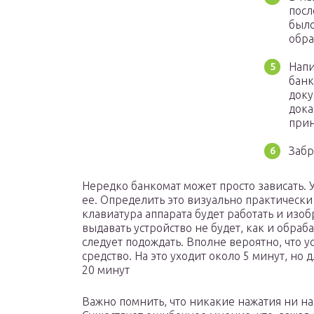
посл
было
обра
Напи
банк
доку
дока
прин
Забр
Нередко банкомат может просто зависать. У
ее. Определить это визуально практически
клавиатура аппарата будет работать и изоб
выдавать устройство не будет, как и обраб
следует подождать. Вполне вероятно, что у
средство. На это уходит около 5 минут, но
20 минут
Важно помнить, что никакие нажатия ни на