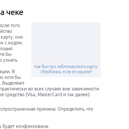
а чеке
осле того
ойство
 карту, оно
ек с кодом.
мощью
тя бы
 узнать
Как быстро заблокировать карту
ции. В
сбербанка, если ее украли?
но хотя бы
а. Выделяют
практически во всех случаях вне зависимости
е средство (Visa, MasterCard и так далее):
аспространенная причина. Определить, что
у будет конфискована.