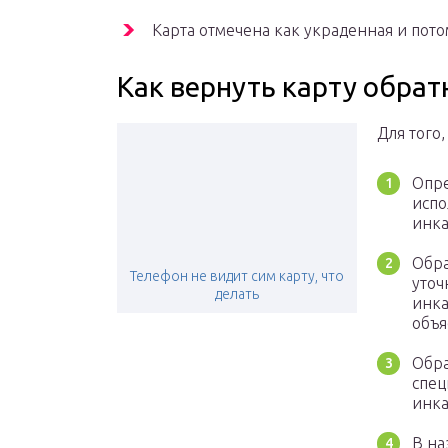
Карта отмечена как украденная и пот
Как вернуть карту обрат
Для того,
Опре
испо
инка
Обра
Телефон не видит сим карту, что
уточ
делать
инка
объя
Обра
спец
инка
В на