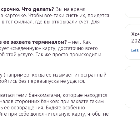
 срочно. Что делать?
Вы на время
а карточке. Чтобы все-таки снять их, придется
в тот филиал, где вы открывали счет. Для
Хоч
20
е ее захвата терминалом?
– нет. Как
ует «съеденную» карту, достаточно всего
Без
б этой услуге. Так же просто происходит и
ту (например, когда ее изымает иностранный
бойтись без перевыпуска не удастся.
ваться теми банкоматами, которые находятся
налов сторонних банков: при захвате таким
ь ее возвращения. Будьте особенно
йте при себе дополнительную карту, чтобы не