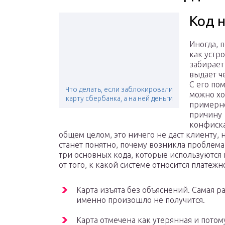
Код н
Иногда, п
как устр
забирает
выдает ч
С его по
Что делать, если заблокировали
можно хо
карту сбербанка, а на ней деньги
примерно
причину
конфиска
общем целом, это ничего не даст клиенту, 
станет понятно, почему возникла проблем
три основных кода, которые используются 
от того, к какой системе относится платежно
Карта изъята без объяснений. Самая р
именно произошло не получится.
Карта отмечена как утерянная и потом