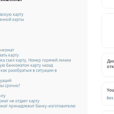
овскую карту
ванной карты
анкомат
ать карту
ка съел карту. Номер горячей линии
Дис
ную банкоматом карту назад
от
как разобраться в ситуации в
туаций
ны срочно?
You
нту
Без
омат не отдает карту
комат принадлежит банку-изготовителю