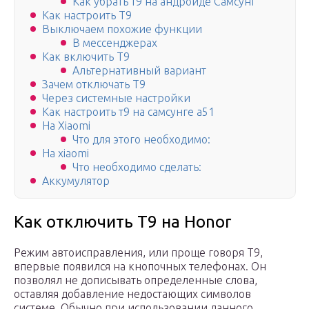
Как убрать т9 на андроиде Самсунг
Как настроить Т9
Выключаем похожие функции
В мессенджерах
Как включить Т9
Альтернативный вариант
Зачем отключать Т9
Через системные настройки
Как настроить т9 на самсунге а51
На Xiaomi
Что для этого необходимо:
На xiaomi
Что необходимо сделать:
Аккумулятор
Как отключить Т9 на Honor
Режим автоисправления, или проще говоря Т9,
впервые появился на кнопочных телефонах. Он
позволял не дописывать определенные слова,
оставляя добавление недостающих символов
системе. Обычно при использовании данного