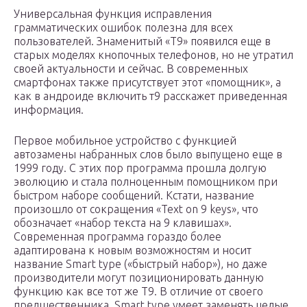
Универсальная функция исправления
грамматических ошибок полезна для всех
пользователей. Знаменитый «Т9» появился еще в
старых моделях кнопочных телефонов, но не утратил
своей актуальности и сейчас. В современных
смартфонах также присутствует этот «помощник», а
как в андроиде включить т9 расскажет приведенная
информация.
Первое мобильное устройство с функцией
автозамены набранных слов было выпущено еще в
1999 году. С этих пор программа прошла долгую
эволюцию и стала полноценным помощником при
быстром наборе сообщений. Кстати, название
произошло от сокращения «Text on 9 keys», что
обозначает «набор текста на 9 клавишах».
Современная программа гораздо более
адаптирована к новым возможностям и носит
название Smart type («быстрый набор»), но даже
производители могут позиционировать данную
функцию как все тот же Т9. В отличие от своего
предшественника, Smart type умеет заменять целые