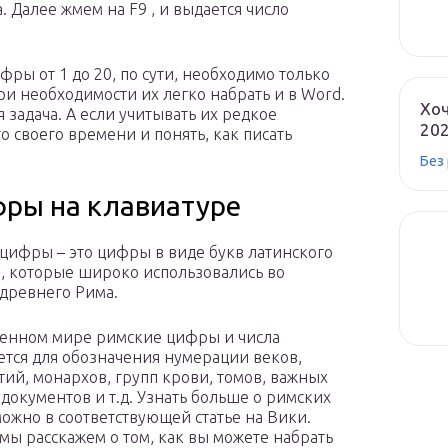
. Далее жмем на F9 , и выдается число
фры от 1 до 20, по сути, необходимо только
и необходимости их легко набрать и в Word.
Хоч
я задача. А если учитывать их редкое
20
о своего времени и понять, как писать
Без
фры на клавиатуре
цифры – это цифры в виде букв латинского
, которые широко использовались во
древнего Рима.
енном мире римские цифры и числа
ется для обозначения нумерации веков,
тий, монархов, групп крови, томов, важных
 документов и т.д. Узнать больше о римских
ожно в соответствующей статье на Вики.
 мы расскажем о том, как вы можете набрать