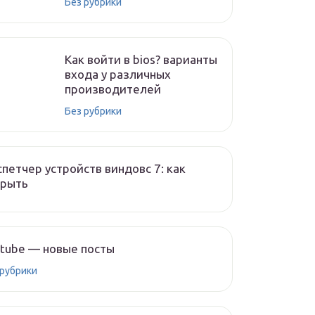
Без рубрики
Как войти в bios? варианты
входа у различных
производителей
Без рубрики
петчер устройств виндовс 7: как
крыть
tube — новые посты
 рубрики