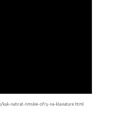
kak-nabrat-rimskie-cifry-na-klaviature.html