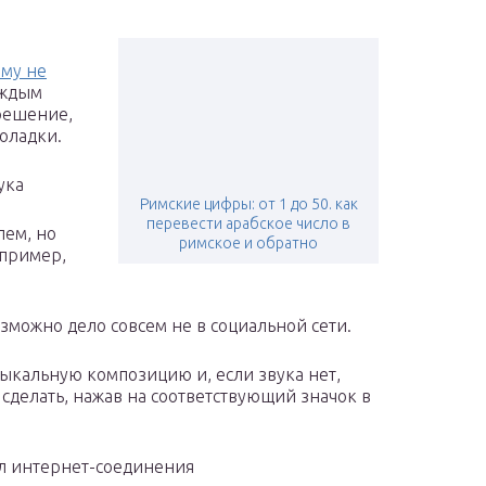
ему не
аждым
решение,
оладки.
ука
Римские цифры: от 1 до 50. как
перевести арабское число в
ем, но
римское и обратно
апример,
озможно дело совсем не в социальной сети.
кальную композицию и, если звука нет,
сделать, нажав на соответствующий значок в
ал интернет-соединения