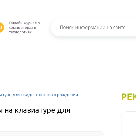
Онлайн-журнал о
U
компьютерах и
технологиях
РЕ
иатуре для свидетельства о рождении
ы на клавиатуре для