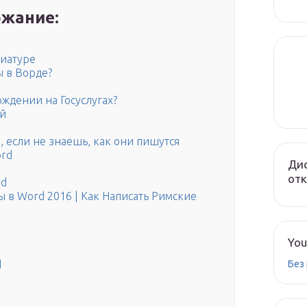
жание:
виатуре
ы в Ворде?
ождении на Госуслугах?
ий
 если не знаешь, как они пишутся
ord
Дис
от
rd
 в Word 2016 | Как Написать Римские
You
Без
d