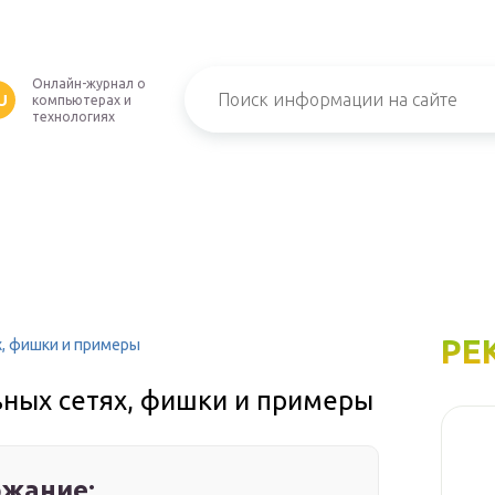
Онлайн-журнал о
U
компьютерах и
технологиях
РЕ
х, фишки и примеры
ьных сетях, фишки и примеры
жание: