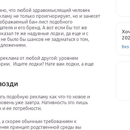
нно, что любой здравомыслящий человек
кламу не только проигнорирует, но и занесет
оображаемый бан-лист подобного
ателя и его бренд. А вот если бы тот же
Хоч
оказал те же надувные лодки, да еще и с
20
не было бы шансов не задуматься о том,
едложением.
Без
я реклама от любой другой: уровнем
ории. Ищите лодки? Нате вам лодки, а еще
возди
вать подобную рекламу как что-то новое и
овень уже завтра. Нативность это лишь
 и ее потребности.
, а скорее обычным требованием к
еняя принцип родственной среды вы