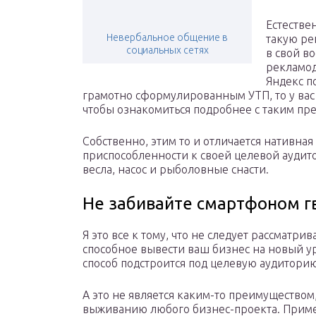
Естестве
Невербальное общение в
такую ре
социальных сетях
в свой в
рекламод
Яндекс п
грамотно сформулированным УТП, то у вас 
чтобы ознакомиться подробнее с таким пр
Собственно, этим то и отличается нативна
приспособленности к своей целевой аудит
весла, насос и рыболовные снасти.
Не забивайте смартфоном г
Я это все к тому, что не следует рассматри
способное вывести ваш бизнес на новый ур
способ подстроится под целевую аудиторию
А это не является каким-то преимуществом
выживанию любого бизнес-проекта. Прим