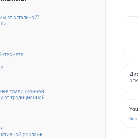
мы от остальной?
зди
Интернете
му
Дис
от
внее традиционной
му от традиционной
You
Без
ях
 нативной рекламы