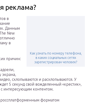
ая реклама?
тов в
ование
ях. Данным
The New
 отлично
ламу в
Как узнать по номеру телефона,
в каких социальных сетях
ких причин:
зарегистрирован человек?
адоели,
 экрана,
идео, схлопываются и расхлопываются. У
ждет 5 секунд свой вожделенный «крестик»,
 с интересующим контентом.
я кроссплатформенным форматом