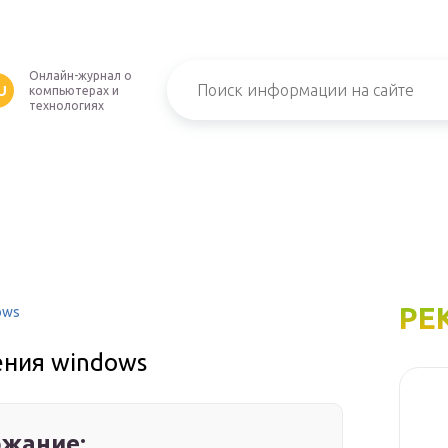
Онлайн-журнал о
U
компьютерах и
технологиях
РЕ
ows
ения windows
жание: