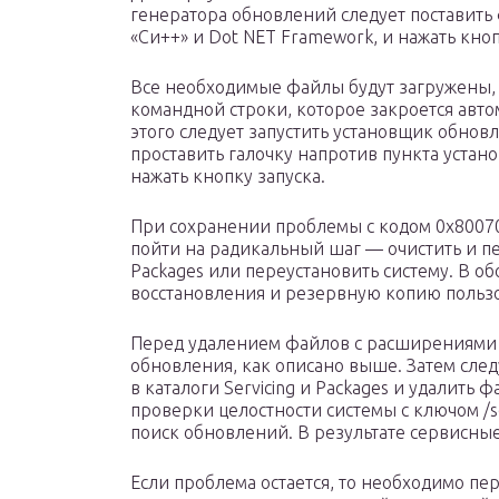
генератора обновлений следует поставить
«Си++» и Dot NET Framework, и нажать кноп
Все необходимые файлы будут загружены, 
командной строки, которое закроется авто
этого следует запустить установщик обновл
проставить галочку напротив пункта устан
нажать кнопку запуска.
При сохранении проблемы с кодом 0x8007
пойти на радикальный шаг — очистить и пе
Packages или переустановить систему. В об
восстановления и резервную копию польз
Перед удалением файлов с расширениями c
обновления, как описано выше. Затем следу
в каталоги Servicing и Packages и удалить 
проверки целостности системы с ключом /
поиск обновлений. В результате сервисны
Если проблема остается, то необходимо пер