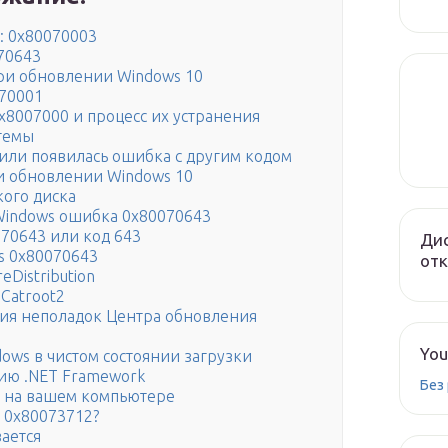
: 0x80070003
70643
ри обновлении Windows 10
70001
8007000 и процесс их устранения
стемы
 или появилась ошибка с другим кодом
и обновлении Windows 10
ого диска
Windows ошибка 0x80070643
70643 или код 643
Дис
s 0x80070643
от
eDistribution
Catroot2
ения неполадок Центра обновления
You
ows в чистом состоянии загрузки
сию .NET Framework
Без
C на вашем компьютере
 0x80073712?
ается