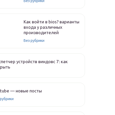
Без рубрики
Как войти в bios? варианты
входа у различных
производителей
Без рубрики
петчер устройств виндовс 7: как
крыть
tube — новые посты
 рубрики