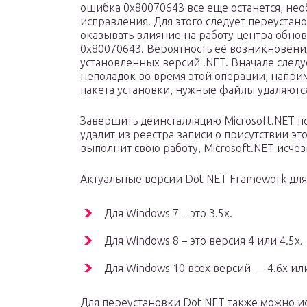
ошибка 0x80070643 все еще останется, не
исправления. Для этого следует переустан
оказывать влияние на работу центра обнов
0х80070643. Вероятность её возникновени
установленных версий .NET. Вначале след
неполадок во время этой операции, напри
пакета установки, нужные файлы удаляютс
Завершить деинсталляцию Microsoft.NET пом
удалит из реестра записи о присутствии эт
выполнит свою работу, Microsoft.NET исче
Актуальные версии Dot NET Framework для
Для Windows 7 – это 3.5x.
Для Windows 8 – это версия 4 или 4.5x.
Для Windows 10 всех версий — 4.6x или
Для переустановки Dot NET также можно ис