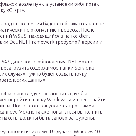
 флажок возле пункта установки библиотек
ку «Старт».
а ход выполнения будет отображаться в окне
матически по окончанию процесса. После
ений WSUS, находящийся в папке client,
овки Dot NET Framework требуемой версии и
0643 даже после обновления .NET можно
резагрузить содержимое папки Servicing
оих случаях нужно будет создать точку
овательских данных.
at и mum следует остановить службы
ет перейти в папку Windows, а из неё – зайти
файлы. После этого запускается программа
scannow. Можно также попытаться выполнить
е пакеты должны быть заново загружены.
еустановить систему. В случае с Windows 10