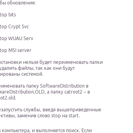
бы обновления:
top bits
stop Crypt Svc
stop WUAU Serv
stop MSI server
остановки нельзя будет переименовать папки
удалить файлы, так как они будут
ированы системой.
именовать папку SoftwareDistribution в
wareDistribution.OLD, а папку catroot2 – в
ot2.old.
запустить службы, введя вышеприведенные
ктивы, заменив слово stop на start.
 компьютера, и выполняется поиск. Если