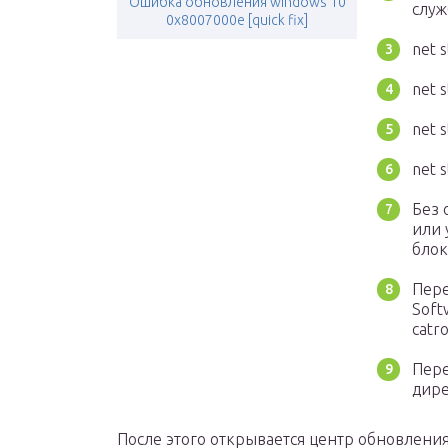
Ошибка обновления windows 10
служ
0x8007000e [quick fix]
net s
net 
net 
net 
Без 
или 
блок
Пере
Soft
catro
Пере
дире
После этого открывается центр обновления